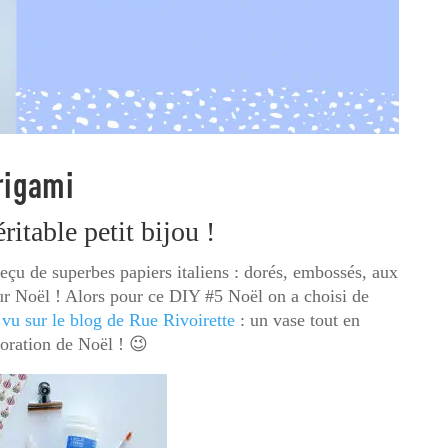
origami
éritable petit bijou !
reçu de superbes papiers italiens : dorés, embossés, aux
ur Noël ! Alors pour ce DIY #5 Noël on a choisi de
 vu sur le blog de Rue Rivoirette
:
un vase tout en
coration de Noël ! 😉