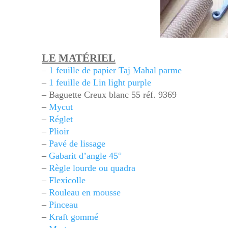
LE MATÉRIEL
–
1 feuille de papier Taj Mahal parme
–
1 feuille de Lin light purple
– Baguette Creux blanc 55 réf. 9369
–
Mycut
–
Réglet
–
Plioir
–
Pavé de lissage
–
Gabarit d’angle 45°
–
Règle lourde ou quadra
–
Flexicolle
–
Rouleau en mousse
–
Pinceau
–
Kraft gommé