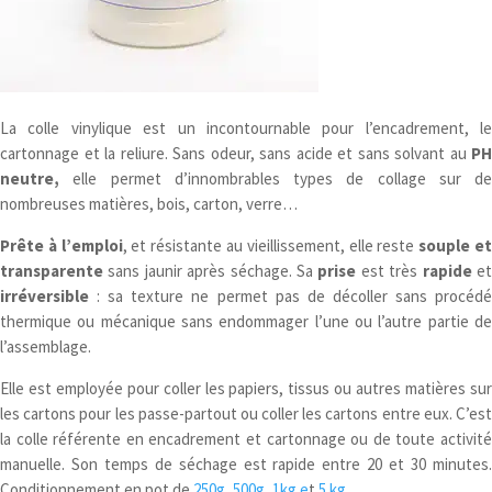
La colle vinylique est un incontournable pour l’encadrement, le
cartonnage et la reliure. Sans odeur, sans acide et sans solvant au
PH
neutre,
elle permet d’innombrables types de collage sur de
nombreuses matières, bois, carton, verre…
Prête à l’emploi
, et résistante au vieillissement, elle reste
souple e
transparente
sans jaunir après séchage. Sa
prise
est très
rapide
e
irréversible
: sa texture ne permet pas de décoller sans procédé
thermique ou mécanique sans endommager l’une ou l’autre partie de
l’assemblage.
Elle est employée pour coller les papiers, tissus ou autres matières sur
les cartons pour les passe-partout ou coller les cartons entre eux. C’est
la colle référente en encadrement et cartonnage ou de toute activité
manuelle. Son temps de séchage est rapide entre 20 et 30 minutes.
Conditionnement en pot de
250g
,
500g
,
1kg e
t
5 kg
.