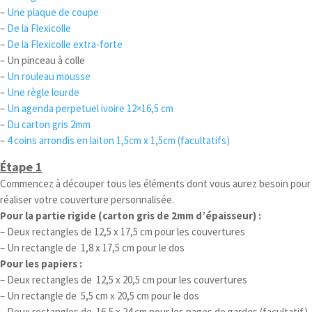
–
Une plaque de coupe
–
De la Flexicolle
–
De la Flexicolle extra-forte
– Un pinceau à colle
–
Un rouleau mousse
–
Une règle lourde
–
Un agenda perpetuel ivoire 12×16,5 cm
–
Du carton gris 2mm
–
4 coins arrondis en laiton 1,5cm x 1,5cm (facultatifs)
Étape 1
Commencez à découper tous les éléments dont vous aurez besoin pour
réaliser votre couverture personnalisée.
Pour la partie rigide (carton gris de 2mm d’épaisseur) :
– Deux rectangles de 12,5 x 17,5 cm pour les couvertures
– Un rectangle de 1,8 x 17,5 cm pour le dos
Pour les papiers :
– Deux rectangles de 12,5 x 20,5 cm pour les couvertures
– Un rectangle de 5,5 cm x 20,5 cm pour le dos
– Deux rectangles de 16,5 x 24 cm pour les pages de gardes (facultatif)