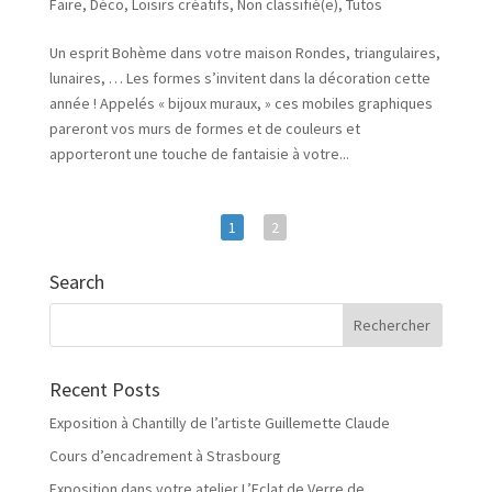
Faire
,
Déco
,
Loisirs créatifs
,
Non classifié(e)
,
Tutos
Un esprit Bohème dans votre maison Rondes, triangulaires,
lunaires, … Les formes s’invitent dans la décoration cette
année ! Appelés « bijoux muraux, » ces mobiles graphiques
pareront vos murs de formes et de couleurs et
apporteront une touche de fantaisie à votre...
1
2
Search
Recent Posts
Exposition à Chantilly de l’artiste Guillemette Claude
Cours d’encadrement à Strasbourg
Exposition dans votre atelier L’Eclat de Verre de